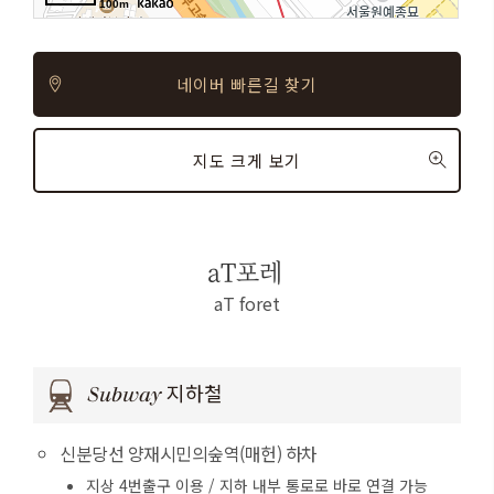
100m
100m
100m
네이버 빠른길 찾기
지도 크게 보기
aT포레
aT
foret
Subway 지하철
신분당선 양재시민의숲역(매헌) 하차
지상 4번출구 이용 / 지하 내부 통로로 바로 연결 가능