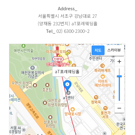
Address_
서울특별시 서초구 강남대로 27
(양재동 232번지) aT포레웨딩홀
Tel_
02) 6300-2300~2
aT포레웨딩홀
aT포레웨딩홀
aT포레웨딩홀