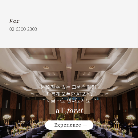
Fax
02-6300-2303
눈을 뗄수 없는 고품격 웨딩!
새롭게 오픈한 AT포레,
지금 바로 만나보세요!
aT
foret
Experience